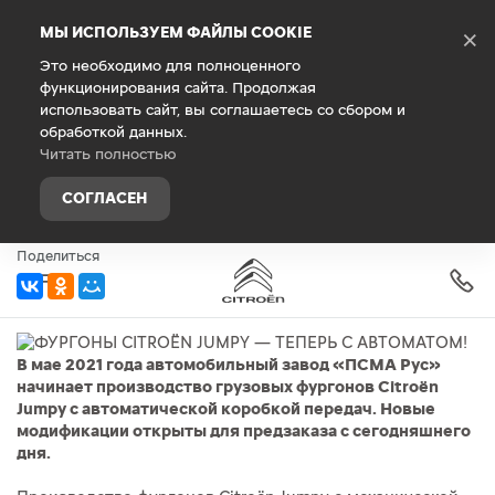
Debug Mode
МЫ ИСПОЛЬЗУЕМ ФАЙЛЫ COOKIE
×
Это необходимо для полноценного
функционирования сайта. Продолжая
Главная
О компании
Новости
использовать сайт, вы соглашаетесь со сбором и
обработкой данных.
ФУРГОНЫ CITROЁN JUMPY —
Читать полностью
ТЕПЕРЬ С АВТОМАТОМ!
СОГЛАСЕН
10 марта 2021 г.
Поделиться
В мае 2021 года автомобильный завод «ПСМА Рус»
начинает производство грузовых фургонов Citroёn
Jumpy с автоматической коробкой передач. Новые
модификации открыты для предзаказа с сегодняшнего
дня.