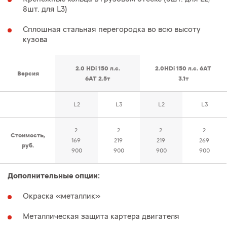
8шт. для L3)
Сплошная стальная перегородка во всю высоту
кузова
2.0 HDi 150 л.с.
2.0HDi 150 л.с. 6AT
Версия
6AT 2.5т
3.1т
L2
L3
L2
L3
2
2
2
2
Стоимость,
169
219
219
269
руб.
900
900
900
900
Дополнительные опции:
Окраска «металлик»
Металлическая защита картера двигателя