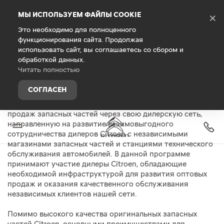
Debug Mode
МЫ ИСПОЛЬЗУЕМ ФАЙЛЫ COOKIE
×
Это необходимо для полноценного
функционирования сайта. Продолжая
Главная
Запасные части и аксессуары
использовать сайт, вы соглашаетесь со сбором и
Оптовые продажи запасных
обработкой данных.
частей
Читать полностью
СОГЛАСЕН
Компания Citroen поддерживает программу оптовых
продаж запасных частей через свою дилерскую сеть,
направленную на развитие взаимовыгодного
сотрудничества дилеров Citroen с независимыми
магазинами запасных частей и станциями технического
обслуживания автомобилей. В данной программе
принимают участие дилеры Citroen, обладающие
необходимой инфраструктурой для развития оптовых
продаж и оказания качественного обслуживания
независимых клиентов нашей сети.
Помимо высокого качества оригинальных запасных