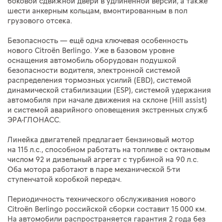
боковой сдвижной двери в удлинённой версии, а также
шести анкерным кольцам, вмонтированным в пол
грузового отсека.
Безопасность — ещё одна ключевая особенность
нового Citroёn Berlingo. Уже в базовом уровне
оснащения автомобиль оборудован подушкой
безопасности водителя, электронной системой
распределения тормозных усилий (EBD), системой
динамической стабилизации (ESP), системой удержания
автомобиля при начале движения на склоне (Hill assist)
и системой аварийного оповещения экстренных служб
ЭРА-ГЛОНАСС.
Линейка двигателей предлагает бензиновый мотор
на 115 л.с., способном работать на топливе с октановым
числом 92 и дизельный агрегат с турбиной на 90 л.с.
Оба мотора работают в паре механической 5-ти
ступенчатой коробкой передач.
Периодичность технического обслуживания нового
Citroёn Berlingo российской сборки составит 15 000 км.
На автомобили распространяется гарантия 2 года без