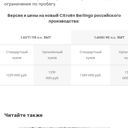
ограничения по пробегу.
Версии и цены на новый Citroёn Berlingo российского
производства:
1.6VTi 115 л.с. 5MT
1.6HDi 90 л.с. 5MT
Стандартный
Удлинённый
Стандартный
Удли
кузов
кузов
кузов
ку
1 319
1
1 229 000 руб.
1 289 000 руб.
000 руб.
000
Читайте также