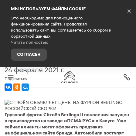
Debug Mode
МЫ ИСПОЛЬЗУЕМ ФАЙЛЫ COOKIE
×
Это необходимо для полноценного
функционирования сайта. Продолжая
Главная
О компании
Новости
использовать сайт, вы соглашаетесь со сбором и
обработкой данных.
CITROЁN ОБЪЯВЛЯЕТ ЦЕНЫ НА
Читать полностью
ФУРГОН BERLINGO РОССИЙСКОЙ
СОГЛАСЕН
СБОРКИ
24 февраля 2021 г.
Поделиться
Грузовой фургон Citroёn Berlingo II поколения запущен
в производство на заводе «ПСМА РУС» в Калуге. Уже
сейчас клиенты могут оформить предзаказ
на официальном сайте бренда. Автомобили поступят