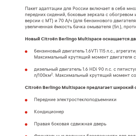
Пакет адаптации для России включает в себя мно
передних сидений, боковые зеркала с обогревом 
версии с МТ) и 70 А/ч (для бензинового двигателя
увеличенная ёмкость бачка омывателя (5л.), про
Новый Citroёn Berlingo Multispace оснащается д
бензиновый двигатель 1.6VTi 115 л.с., агре
Максимальный крутящий момент двигателя сос
дизельный двигатель 1.6 HDi 90 л.с. с пяти
2
л/100км
. Максимальный крутящий момент сос
Citroёn Berlingo Multispace предлагает широкий
Передние электростеклоподъемники
Кондиционер
Правая боковая сдвижная дверь