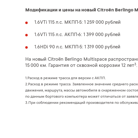
Модификации и цены на новый Citroёn Berlingo M
1.6VTi 115 л.с. МКПП-5: 1 259 000 рублей
1.6VTi 115 л.с. АКПП-6: 1 399 000 рублей
1.6HDi 90 л.с. МКПП-5: 1 319 000 рублей
На новый Citroёn Berlingo Multispace распростра
3
15 000 км. Гарантия от сквозной коррозии 12 лет
.
1.Расход в режиме трасса для версии c АКПП.
2.Расход в режиме трасса. Заявленное значение среднего рас
движения, маршрута, массы автомобиля в снаряженном состоя
по данным бортового компьютера может отличаться от заявл
3.При соблюдении рекомендаций производителя по обслужив