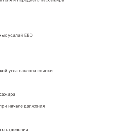
ителя и переднего пассажира
ных усилий EBD
кой угла наклона спинки
ссажира
при начале движения
го отделения