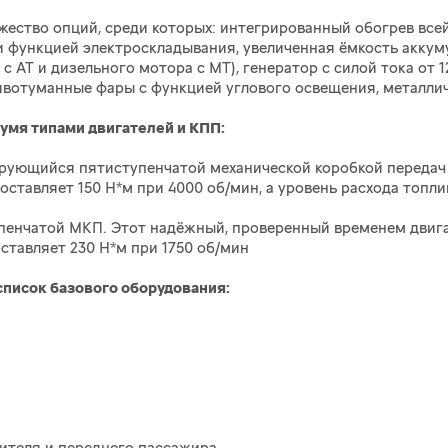
жество опций, среди которых: интегрированный обогрев всей
и функцией электроскладывания, увеличенная ёмкость аккум
 с АТ и дизельного мотора с МТ), генератор с силой тока от 
тивотуманные фары с функцией углового освещения, металлич
вумя типами двигателей и КПП:
гатирующийся пятиступенчатой механической коробкой перед
тавляет 150 Н*м при 4000 об/мин, а уровень расхода топлив
ступенчатой МКП. Этот надёжный, проверенный временем двиг
тавляет 230 Н*м при 1750 об/мин
 список базового оборудования: