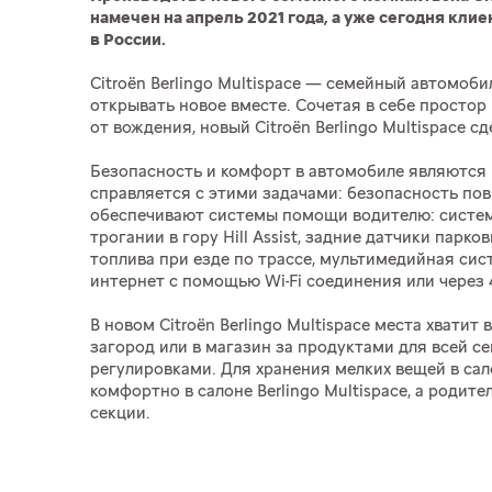
намечен на апрель 2021 года, а уже сегодня кли
в России.
Citroёn Berlingo Multispace — семейный автомоб
открывать новое вместе. Сочетая в себе простор
от вождения, новый Citroёn Berlingo Multispace
Безопасность и комфорт в автомобиле являются 
справляется с этими задачами: безопасность по
обеспечивают системы помощи водителю: система
трогании в гору Hill Assist, задние датчики пар
топлива при езде по трассе, мультимедийная сис
интернет с помощью Wi-Fi соединения или через 4
В новом Citroёn Berlingo Multispace места хватит
загород или в магазин за продуктами для всей с
регулировками. Для хранения мелких вещей в са
комфортно в салоне Berlingo Multispace, а родит
секции.