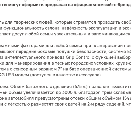
енты могут оформить предзаказ на официальном сайте бренда
иль для творческих людей, которые стремятся проводить св
 и функциональность салона, надёжность эксплуатации и эк
 сделает досуг любой семьи увлекательным и запоминающимся
важными факторами для любой семьи при планировании поезд
вышают передние боковые подушки безопасности, система ESP
 интеллектуального привода Grip Control с функцией выбо
ковки для маневрирования в тесных городских условиях, круи
тема с сенсорным экраном 7” на базе операционной системы
G USB-модем (доступен в качестве аксессуара).
 всем. Объём багажного отделения (675 л.) позволяет вместит
емьи объём увеличивается до 3000 л. благодаря трём склад
лоне автомобиля предусмотрены отсеки общим объёмом 154 л
ели с лёгкостью разместят своих детей на 2-м ряду сидений, 