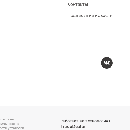
Контакты
Подписка на новости
тер и не
Работает на технологиях
икованная на
TradeDealer
ости установки.