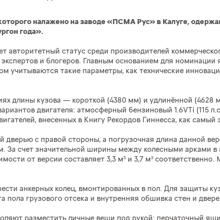
о которого налажено на заводе «ПСМА Рус» в Калуге, одер
ургон года».
еет авторитетный статус среди производителей коммерческо
 экспертов и блогеров. Главным основанием для номинации 
ом учитываются такие параметры, как технические инноваци
рсиях длины кузова — короткой (4380 мм) и удлинённой (4628
риантов двигателя: атмосферный бензиновый 1.6VTi (115 л.с.)
игателей, внесенных в Книгу Рекордов Гиннесса, как самый
 дверью с правой стороны, а погрузочная длина данной вер
м. За счет значительной ширины между колесными арками в 
имости от версии составляет 3,3 м³ и 3,7 м³ соответственн
шести анкерных колец, вмонтированных в пол. Для защиты к
а пола грузового отсека и внутренняя обшивка стен и двер
оляют разместить личные вещи под рукой: перчаточный ящи