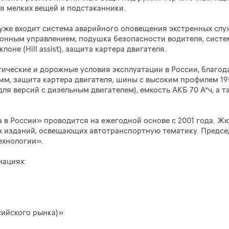
я мелких вещей и подстаканники.
go уже входит система аварийного оповещения экстренных с
ионным управлением, подушка безопасности водителя, систе
не (Hill assist), защита картера двигателя.
ические и дорожные условия эксплуатации в России, благод
 мм, защита картера двигателя, шины с высоким профилем 19
ля версий с дизельным двигателем), емкость АКБ 70 А*ч, а 
 в России» проводится на ежегодной основе с 2001 года. 
х изданий, освещающих автотранспортную тематику. Предсе
ехнологии».
нациях:
сийского рынка)»