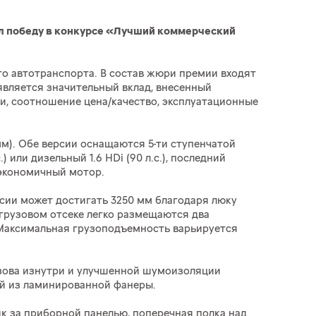
жал победу в конкурсе «Лучший коммерческий
го автотранспорта. В состав жюри премии входят
является значительный вклад, внесенный
и, соотношение цена/качество, эксплуатационные
 мм). Обе версии оснащаются 5-ти ступенчатой
 или дизельный 1.6 HDi (90 л.с.), последний
 экономичный мотор.
сии может достигать 3250 мм благодаря люку
грузовом отсеке легко размещаются два
о. Максимальная грузоподъемность варьируется
узова изнутри и улучшенной шумоизоляции
ей из ламинированной фанеры.
к за приборной панелью, поперечная полка над